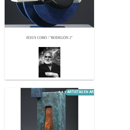
JESÚS COBO / "BODEGÓN 2"