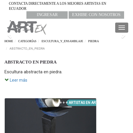
CONTACTA DIRECTAMENTE A LOS MEJORES ARTISTAS EN
ECUADOR
INGRESAR
EXHIBE CON NOSOTROS
Togg
navig
Previous
Nex
HOME
CATEGORÍAS
ESCULTURA_Y_ENSAMBLAJE
PIEDRA
ABSTRACTO_EN_PIEDRA
ABSTRACTO EN PIEDRA
Escultura abstracta en piedra.
Leer más