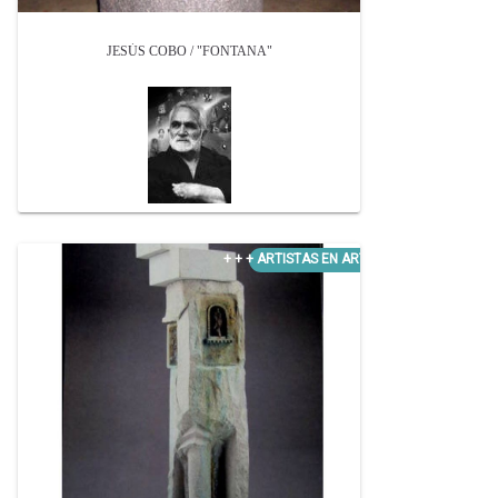
JESÚS COBO / "FONTANA"