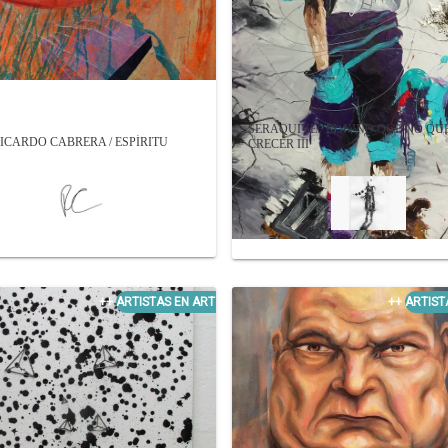
SERAQUIVE / EL NIÑO QUE NO QU
ICARDO CABRERA / ESPÍRITU
CRECER III