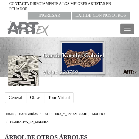
CONTACTA DIRECTAMENTE A LOS MEJORES ARTISTAS EN
ECUADOR
INGRESAR
EXHIBE CON NOSOTROS
Togg
navig
García Karolys Gabriel
Vistas: 228759
General
Obras
Tour Virtual
HOME
CATEGORÍAS
ESCULTURA_Y_ENSAMBLAJE
MADERA
FIGURATIVA_EN_MADERA
ÁRBOL DE OTROS ÁRBOLES