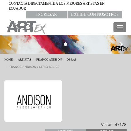
CONTACTA DIRECTAMENTE A LOS MEJORES ARTISTAS EN
ECUADOR
INGRESAR
EXHIBE CON NOSOTROS
Togg
navig
Previous
Nex
HOME
ARTISTAS
FRANCO ANDISON
OBRAS
FRANCO ANDISON / SERIE: SER-ES
Vistas: 47178