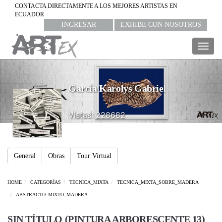
CONTACTA DIRECTAMENTE A LOS MEJORES ARTISTAS EN
ECUADOR
INGRESAR
EXHIBE CON NOSOTROS
Togg
navig
García Karolys Gabriel
Vistas: 228682
General
Obras
Tour Virtual
HOME
CATEGORÍAS
TECNICA_MIXTA
TECNICA_MIXTA_SOBRE_MADERA
ABSTRACTO_MIXTO_MADERA
SIN TÍTULO (PINTURA ARBORESCENTE 13)