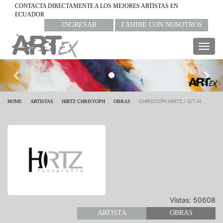
CONTACTA DIRECTAMENTE A LOS MEJORES ARTISTAS EN
ECUADOR
INGRESAR
EXHIBE CON NOSOTROS
Togg
navig
Previous
Nex
CHRISTOPH HIRTZ / S/T III
HOME
ARTISTAS
HIRTZ CHRISTOPH
OBRAS
Vistas: 50608
ARTISTA
OBRAS