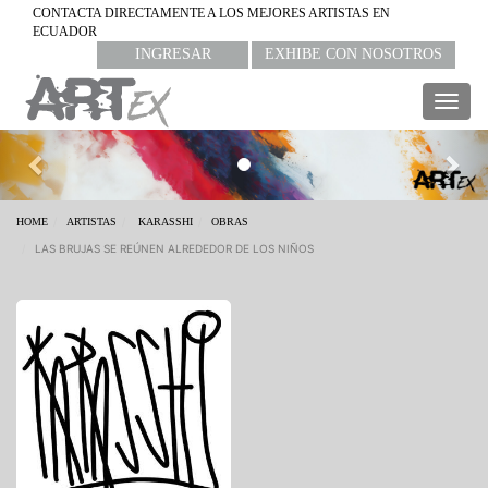
CONTACTA DIRECTAMENTE A LOS MEJORES ARTISTAS EN
ECUADOR
INGRESAR
EXHIBE CON NOSOTROS
Togg
navig
Previous
Nex
HOME
ARTISTAS
KARASSHI
OBRAS
LAS BRUJAS SE REÚNEN ALREDEDOR DE LOS NIÑOS