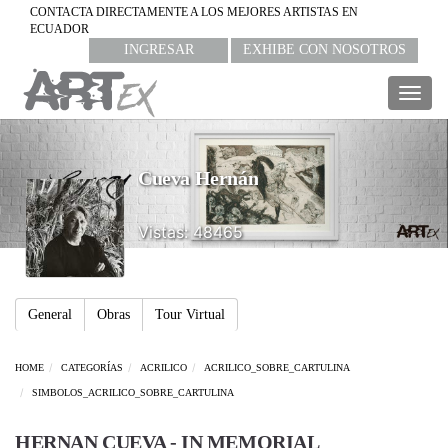
CONTACTA DIRECTAMENTE A LOS MEJORES ARTISTAS EN
ECUADOR
INGRESAR
EXHIBE CON NOSOTROS
Togg
navig
Cueva Hernán
Vistas: 48465
General
Obras
Tour Virtual
HOME
CATEGORÍAS
ACRILICO
ACRILICO_SOBRE_CARTULINA
SIMBOLOS_ACRILICO_SOBRE_CARTULINA
HERNAN CUEVA - IN MEMORIAL